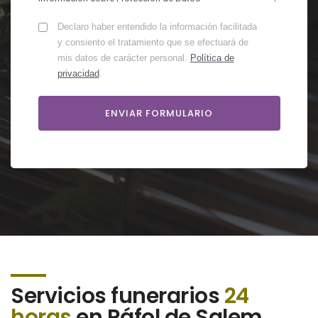
Declaro haber entendido la información facilitada
y consiento el tratamiento que se efectuará de
mis datos de carácter personal.
Política de
privacidad
.
Servicios funerarios
24
horas
en Ráfol de Salem