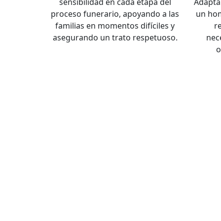
sensibilidad en cada etapa del
Adapta
proceso funerario, apoyando a las
un hom
familias en momentos difíciles y
r
asegurando un trato respetuoso.
nec
o