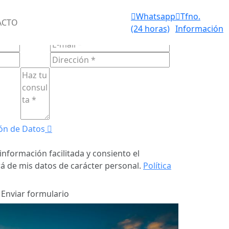
Aviso de
Whatsapp
Tfno.
IOS FUNERARIOS 24 HORAS
ACTO
fallecimiento
(24 horas)
Información
ULARIO DE
CONTACTO
(24 horas)
ón de Datos
información facilitada y consiento el
á de mis datos de carácter personal.
Política