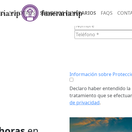
SERVIC
IO
NOSOTROS
SERVICIOS FUNERARIOS
FAQS
CONT
FORM
AIMÚS
n empatía y
onias
ndo un
tos difíciles.
Información sobre Protecci
Declaro haber entendido la 
tratamiento que se efectuar
de privacidad
.
 horas
en