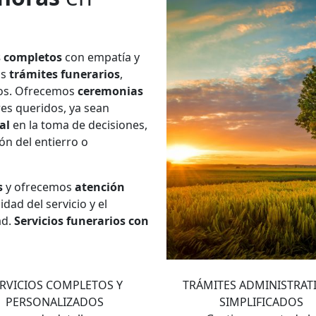
s completos
con empatía y
os
trámites funerarios
,
ios. Ofrecemos
ceremonias
res queridos, ya sean
al
en la toma de decisiones,
ión del entierro o
s
y ofrecemos
atención
dad del servicio y el
ad.
Servicios funerarios con
2
3
RVICIOS COMPLETOS Y
TRÁMITES ADMINISTRAT
PERSONALIZADOS
SIMPLIFICADOS