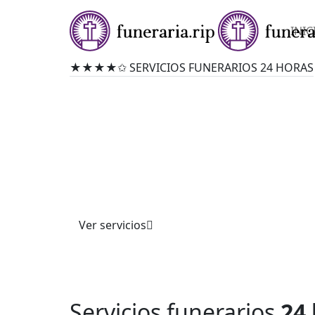
INIC
★★★★✩ SERVICIOS FUNERARIOS 24 HORAS
FUNERARIA EN D
Ofrecemos servicios funerarios completos co
profesionalismo. Atendemos trámites, cerem
personalizadas y asesoría integral, garantiza
acompañamiento respetuoso y apoyo en momen
Confíe en nuestra experiencia.
Ver servicios
Servicios funerarios
24