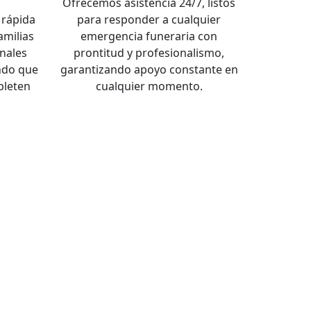
a
Ofrecemos asistencia 24/7, listos
rápida
para responder a cualquier
familias
emergencia funeraria con
nales
prontitud y profesionalismo,
ndo que
garantizando apoyo constante en
pleten
cualquier momento.