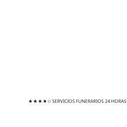
★★★★✩ SERVICIOS FUNERARIOS 24 HORAS
FUNERARIA EN LA
Ofrecemos servicios funerarios completos co