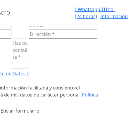
Aviso de
Whatsapp
Tfno.
IOS FUNERARIOS 24 HORAS
ACTO
fallecimiento
(24 horas)
Información
ULARIO DE
CONTACTO
(24 horas)
ón de Datos
información facilitada y consiento el
á de mis datos de carácter personal.
Política