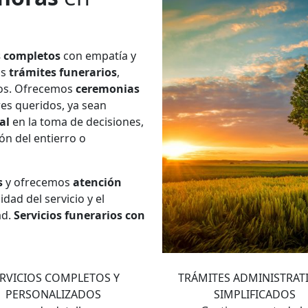
s completos
con empatía y
os
trámites funerarios
,
ios. Ofrecemos
ceremonias
res queridos, ya sean
al
en la toma de decisiones,
ión del entierro o
s
y ofrecemos
atención
dad del servicio y el
ad.
Servicios funerarios con
2
3
RVICIOS COMPLETOS Y
TRÁMITES ADMINISTRAT
PERSONALIZADOS
SIMPLIFICADOS