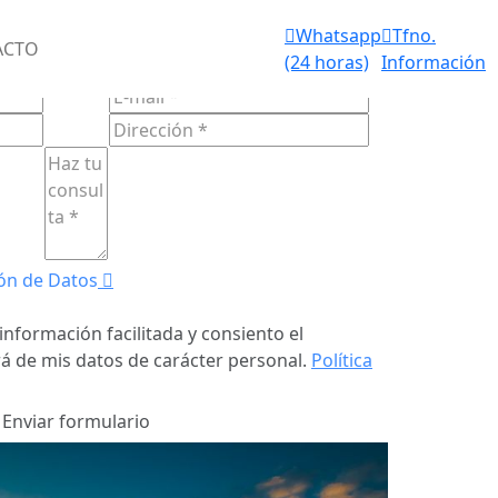
Aviso de
Whatsapp
Tfno.
IOS FUNERARIOS 24 HORAS
ACTO
fallecimiento
(24 horas)
Información
ULARIO DE
CONTACTO
(24 horas)
ón de Datos
información facilitada y consiento el
á de mis datos de carácter personal.
Política