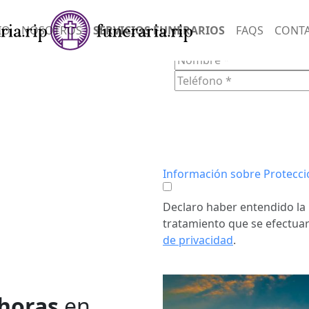
SERVIC
IO
NOSOTROS
SERVICIOS FUNERARIOS
FAQS
CONT
FORM
n empatía y
onias
ndo un
Información sobre Protecci
tos difíciles.
Declaro haber entendido la 
tratamiento que se efectuar
de privacidad
.
 horas
en