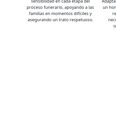
sensibilidad en cada etapa del
Adapta
proceso funerario, apoyando a las
un hom
familias en momentos difíciles y
r
asegurando un trato respetuoso.
nec
o