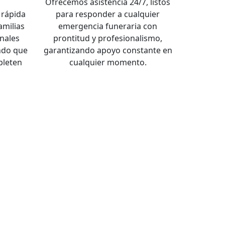
a
Ofrecemos asistencia 24/7, listos
rápida
para responder a cualquier
familias
emergencia funeraria con
nales
prontitud y profesionalismo,
ndo que
garantizando apoyo constante en
pleten
cualquier momento.