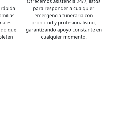
a
Ofrecemos asistencia 24/7, listos
rápida
para responder a cualquier
familias
emergencia funeraria con
nales
prontitud y profesionalismo,
ndo que
garantizando apoyo constante en
pleten
cualquier momento.