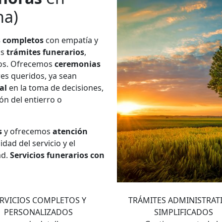
na)
s completos
con empatía y
os
trámites funerarios
,
ios. Ofrecemos
ceremonias
res queridos, ya sean
al
en la toma de decisiones,
ión del entierro o
s
y ofrecemos
atención
dad del servicio y el
ad.
Servicios funerarios con
2
3
RVICIOS COMPLETOS Y
TRÁMITES ADMINISTRAT
PERSONALIZADOS
SIMPLIFICADOS