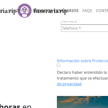
SERVIC
IO
NOSOTROS
SERVICIOS FUNERARIOS
FAQS
CONT
FORM
n empatía y
onias
ndo un
Información sobre Protecci
tos difíciles.
Declaro haber entendido la 
tratamiento que se efectuar
de privacidad
.
 horas
en