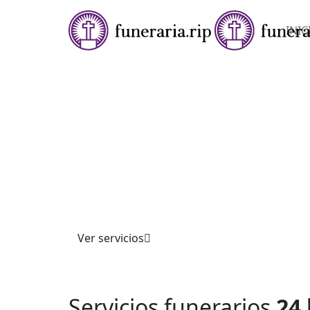
INIC
★★★★✩ SERVICIOS FUNERARIOS 24 HORAS
FUNERARIA EN
MASDENVERGE
Ofrecemos servicios funerarios completos co
profesionalismo. Atendemos trámites, cerem
personalizadas y asesoría integral, garantiza
acompañamiento respetuoso y apoyo en momen
Confíe en nuestra experiencia.
Ver servicios
Servicios funerarios
24