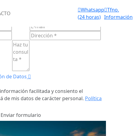
Aviso de
Whatsapp
Tfno.
IOS FUNERARIOS 24 HORAS
ACTO
fallecimiento
(24 horas)
Información
ULARIO DE
CONTACTO
(24 horas)
ón de Datos
información facilitada y consiento el
á de mis datos de carácter personal.
Política