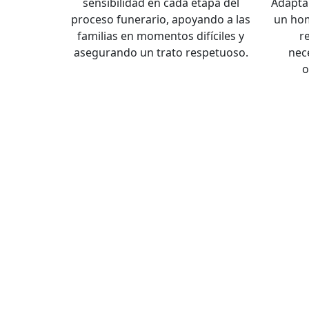
sensibilidad en cada etapa del
Adapta
proceso funerario, apoyando a las
un hom
familias en momentos difíciles y
r
asegurando un trato respetuoso.
nec
o