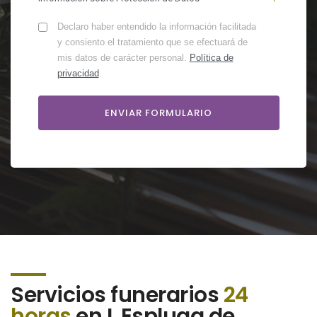
Declaro haber entendido la información facilitada
y consiento el tratamiento que se efectuará de
mis datos de carácter personal.
Política de
privacidad
.
Servicios funerarios
24
horas
en L Espluga de