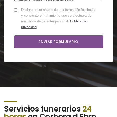
Declaro haber entendido la información facilitada
y consiento el tratamiento que se efectuará de
mis datos de carácter personal.
Política de
privacidad
.
Servicios funerarios
24
horas
en Corbera d Ebre