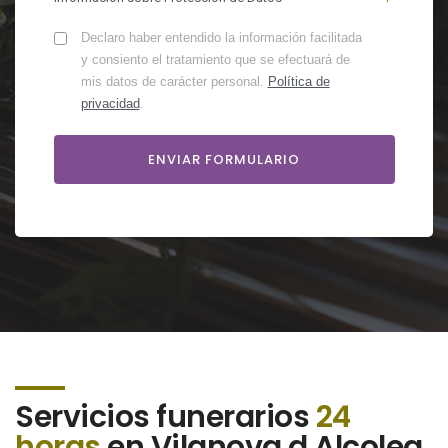
Declaro haber entendido la información facilitada
y consiento el tratamiento que se efectuará de
mis datos de carácter personal.
Política de
privacidad
.
Servicios funerarios
24
horas
en Vilanova d Alcolea