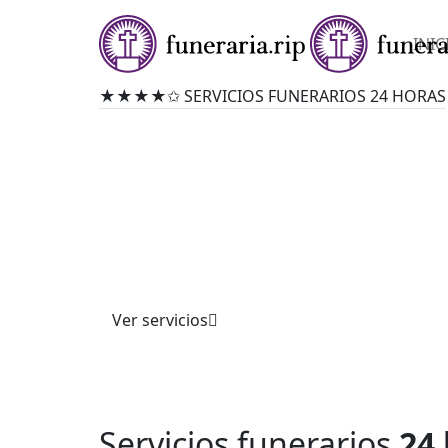
INIC
★★★★✩ SERVICIOS FUNERARIOS 24 HORAS
FUNERARIA EN JÉR
Ofrecemos servicios funerarios completos co
profesionalismo. Atendemos trámites, cerem
personalizadas y asesoría integral, garantiza
acompañamiento respetuoso y apoyo en momen
Confíe en nuestra experiencia.
Ver servicios
Servicios funerarios
24