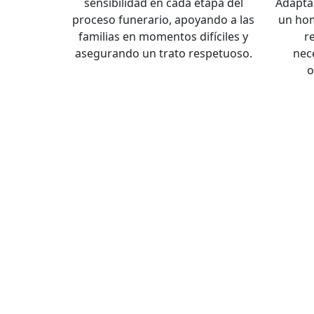
sensibilidad en cada etapa del
Adapta
proceso funerario, apoyando a las
un hom
familias en momentos difíciles y
r
asegurando un trato respetuoso.
nec
o