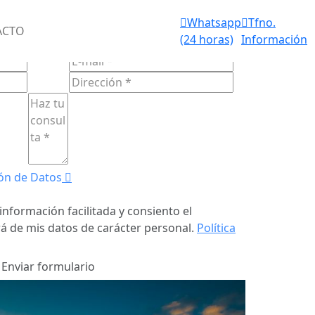
Aviso de
Whatsapp
Tfno.
IOS FUNERARIOS 24 HORAS
ACTO
fallecimiento
(24 horas)
Información
ULARIO DE
CONTACTO
(24 horas)
ón de Datos
información facilitada y consiento el
á de mis datos de carácter personal.
Política