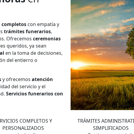
s completos
con empatía y
os
trámites funerarios
,
ios. Ofrecemos
ceremonias
res queridos, ya sean
al
en la toma de decisiones,
ión del entierro o
s
y ofrecemos
atención
dad del servicio y el
ad.
Servicios funerarios con
2
3
RVICIOS COMPLETOS Y
TRÁMITES ADMINISTRAT
PERSONALIZADOS
SIMPLIFICADOS