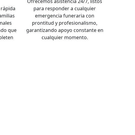
a
Ofrecemos asistencia 24/7, listos
rápida
para responder a cualquier
familias
emergencia funeraria con
nales
prontitud y profesionalismo,
ndo que
garantizando apoyo constante en
pleten
cualquier momento.