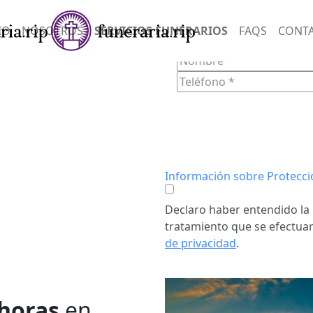
SERVIC
IO
NOSOTROS
SERVICIOS FUNERARIOS
FAQS
CONT
FORM
ICA
n empatía y
onias
ndo un
tos difíciles.
Información sobre Protecci
Declaro haber entendido la 
tratamiento que se efectuar
de privacidad
.
 horas
en