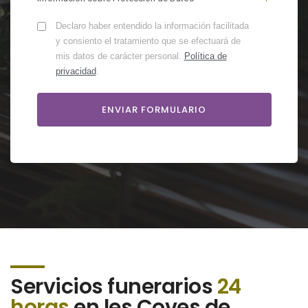
Declaro haber entendido la información facilitada
y consiento el tratamiento que se efectuará de
mis datos de carácter personal.
Política de
privacidad
.
Servicios funerarios
24
horas
en les Coves de