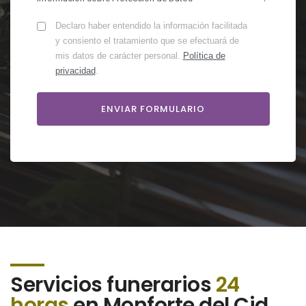
Declaro haber entendido la información facilitada
y consiento el tratamiento que se efectuará de
mis datos de carácter personal.
Política de
privacidad
.
Servicios funerarios
24
horas
en Monforte del Cid