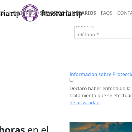
SERVIC
IO
NOSOTROS
SERVICIOS FUNERARIOS
FAQS
CONT
FORM
LE
ELL
n empatía y
onias
Información sobre Protecci
ndo un
tos difíciles.
Declaro haber entendido la 
tratamiento que se efectuar
de privacidad
.
 horas
en el