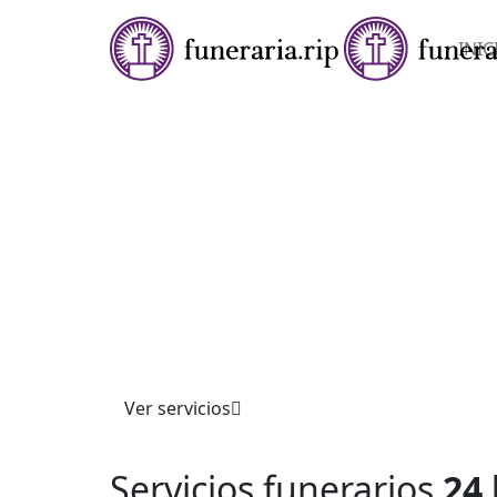
INIC
★★★★✩ SERVICIOS FUNERARIOS 24 HORAS
FUNERARIA EN EL
BENITACHELL/POB
NOU DE BENITATX
Ofrecemos servicios funerarios completos co
profesionalismo. Atendemos trámites, cerem
personalizadas y asesoría integral, garantiza
acompañamiento respetuoso y apoyo en momen
Confíe en nuestra experiencia.
Ver servicios
Servicios funerarios
24