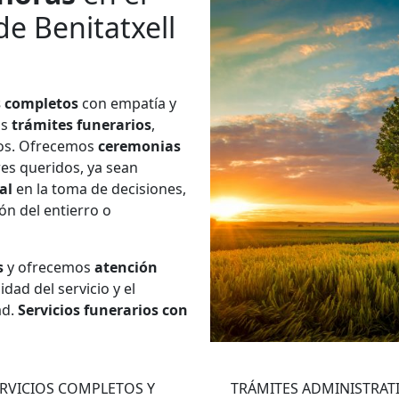
e Benitatxell
s completos
con empatía y
os
trámites funerarios
,
ios. Ofrecemos
ceremonias
res queridos, ya sean
al
en la toma de decisiones,
ión del entierro o
s
y ofrecemos
atención
dad del servicio y el
ad.
Servicios funerarios con
2
3
RVICIOS COMPLETOS Y
TRÁMITES ADMINISTRAT