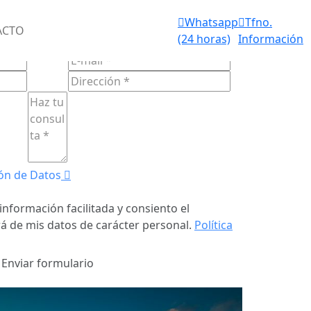
Aviso de
Whatsapp
Tfno.
IOS FUNERARIOS 24 HORAS
ACTO
fallecimiento
(24 horas)
Información
ULARIO DE
CONTACTO
(24 horas)
ón de Datos
información facilitada y consiento el
á de mis datos de carácter personal.
Política