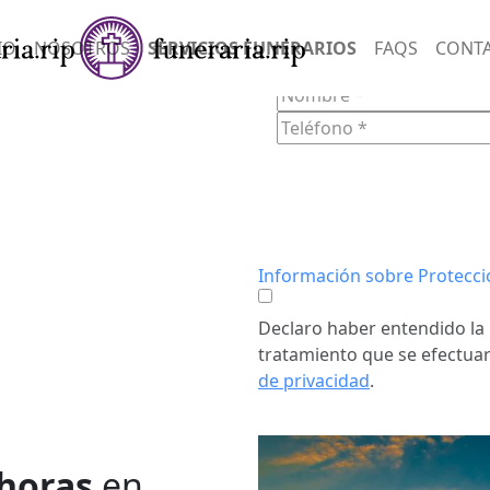
SERVIC
IO
NOSOTROS
SERVICIOS FUNERARIOS
FAQS
CONT
FORM
n empatía y
onias
ndo un
Información sobre Protecci
tos difíciles.
Declaro haber entendido la 
tratamiento que se efectuar
de privacidad
.
 horas
en