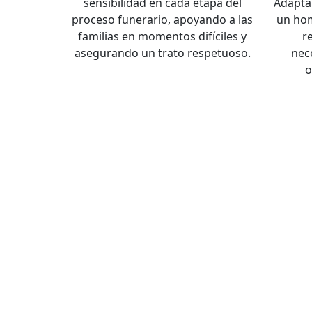
sensibilidad en cada etapa del
Adapta
proceso funerario, apoyando a las
un hom
familias en momentos difíciles y
r
asegurando un trato respetuoso.
nec
o