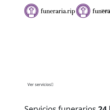
INIC
★★★★✩ SERVICIOS FUNERARIOS 24 HORAS
FUNERARIA EN
CONFRIDES
Ofrecemos servicios funerarios completos co
profesionalismo. Atendemos trámites, cerem
personalizadas y asesoría integral, garantiza
acompañamiento respetuoso y apoyo en momen
Confíe en nuestra experiencia.
Ver servicios
Servicios funerarios
24