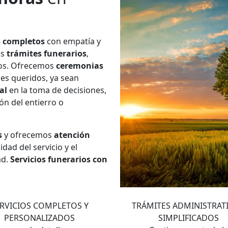
s completos
con empatía y
os
trámites funerarios
,
ios. Ofrecemos
ceremonias
res queridos, ya sean
al
en la toma de decisiones,
ión del entierro o
s
y ofrecemos
atención
dad del servicio y el
ad.
Servicios funerarios con
2
3
RVICIOS COMPLETOS Y
TRÁMITES ADMINISTRAT
PERSONALIZADOS
SIMPLIFICADOS