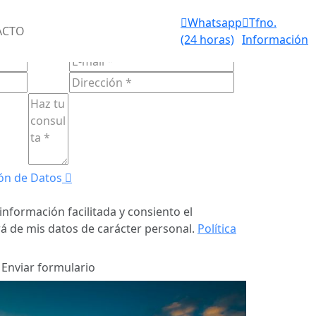
Aviso de
Whatsapp
Tfno.
IOS FUNERARIOS 24 HORAS
ACTO
fallecimiento
(24 horas)
Información
ULARIO DE
CONTACTO
(24 horas)
ón de Datos
información facilitada y consiento el
á de mis datos de carácter personal.
Política