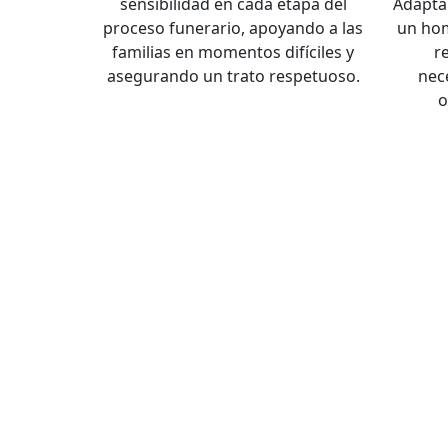
sensibilidad en cada etapa del
Adapta
proceso funerario, apoyando a las
un hom
familias en momentos difíciles y
r
asegurando un trato respetuoso.
nec
o