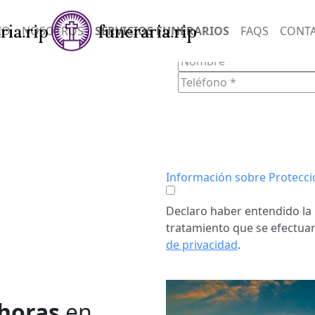
SERVIC
IO
NOSOTROS
SERVICIOS FUNERARIOS
FAQS
CONT
FORM
RQUÍ
n empatía y
onias
ndo un
tos difíciles.
Información sobre Protecci
Declaro haber entendido la 
tratamiento que se efectuar
de privacidad
.
 horas
en