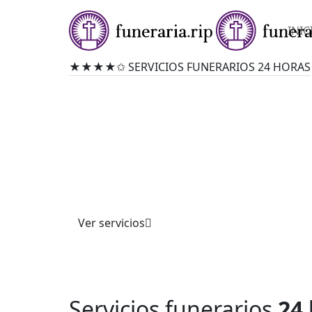
INIC
★★★★✩ SERVICIOS FUNERARIOS 24 HORAS
FUNERARIA EN LO
Ofrecemos servicios funerarios completos co
profesionalismo. Atendemos trámites, cerem
personalizadas y asesoría integral, garantiza
acompañamiento respetuoso y apoyo en momen
Confíe en nuestra experiencia.
Ver servicios
Servicios funerarios
24