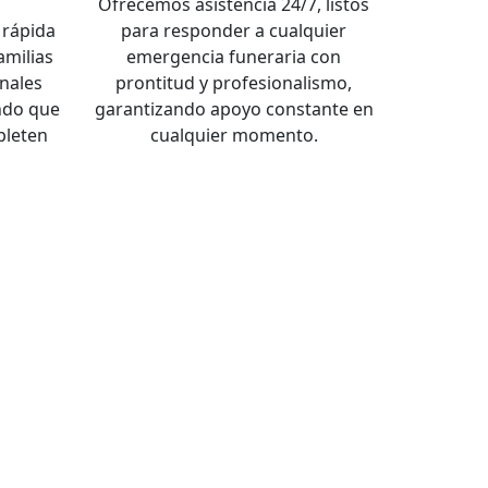
a
Ofrecemos asistencia 24/7, listos
rápida
para responder a cualquier
familias
emergencia funeraria con
nales
prontitud y profesionalismo,
ndo que
garantizando apoyo constante en
pleten
cualquier momento.