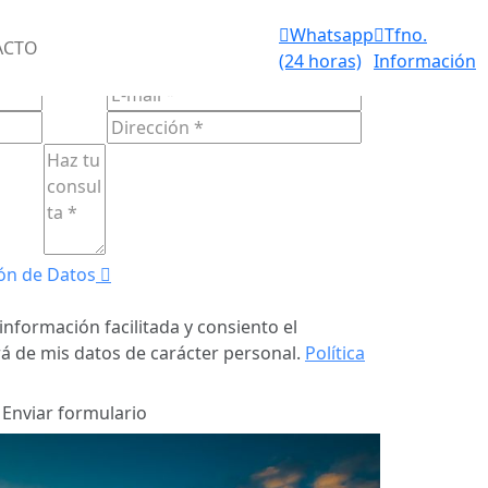
Aviso de
Whatsapp
Tfno.
IOS FUNERARIOS 24 HORAS
ACTO
fallecimiento
(24 horas)
Información
ULARIO DE
CONTACTO
(24 horas)
ón de Datos
información facilitada y consiento el
á de mis datos de carácter personal.
Política