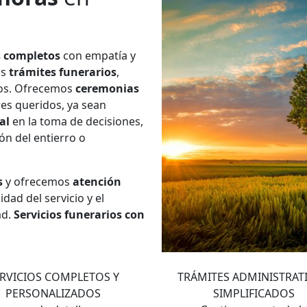
s completos
con empatía y
os
trámites funerarios
,
ios. Ofrecemos
ceremonias
res queridos, ya sean
al
en la toma de decisiones,
ión del entierro o
s
y ofrecemos
atención
dad del servicio y el
ad.
Servicios funerarios con
2
3
RVICIOS COMPLETOS Y
TRÁMITES ADMINISTRAT
PERSONALIZADOS
SIMPLIFICADOS