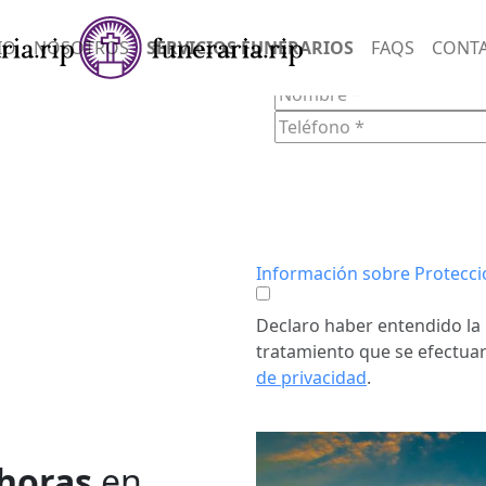
SERVIC
IO
NOSOTROS
SERVICIOS FUNERARIOS
FAQS
CONT
FORM
ZUEL
n empatía y
onias
ndo un
Información sobre Protecci
tos difíciles.
Declaro haber entendido la 
tratamiento que se efectuar
de privacidad
.
 horas
en