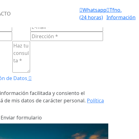
Aviso de
Whatsapp
Tfno.
IOS FUNERARIOS 24 HORAS
ACTO
fallecimiento
(24 horas)
Información
ULARIO DE
CONTACTO
(24 horas)
ón de Datos
información facilitada y consiento el
á de mis datos de carácter personal.
Política