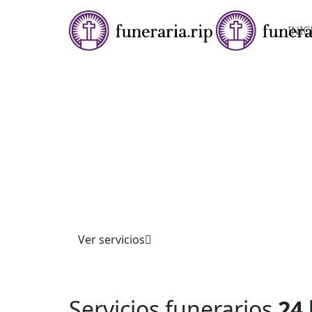
INIC
★★★★✩ SERVICIOS FUNERARIOS 24 HORAS
FUNERARIA EN PO
DEL CAMPO
Ofrecemos servicios funerarios completos co
profesionalismo. Atendemos trámites, cerem
personalizadas y asesoría integral, garantiza
acompañamiento respetuoso y apoyo en momen
Confíe en nuestra experiencia.
Ver servicios
Servicios funerarios
24