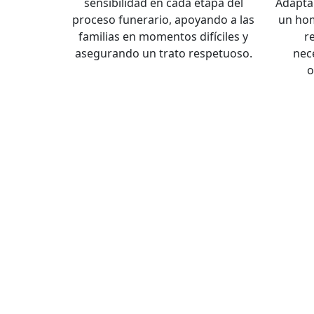
sensibilidad en cada etapa del
Adapta
proceso funerario, apoyando a las
un hom
familias en momentos difíciles y
r
asegurando un trato respetuoso.
nec
o