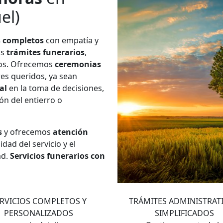
el)
s completos
con empatía y
os
trámites funerarios
,
ios. Ofrecemos
ceremonias
res queridos, ya sean
al
en la toma de decisiones,
ión del entierro o
s
y ofrecemos
atención
dad del servicio y el
ad.
Servicios funerarios con
2
3
RVICIOS COMPLETOS Y
TRÁMITES ADMINISTRAT
PERSONALIZADOS
SIMPLIFICADOS