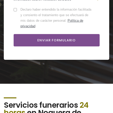
Declaro haber entendido la información facilitada
y consiento el tratamiento que se efectuará de
mis datos de carácter personal.
Política de
privacidad
.
Servicios funerarios
24
horas
en Noguera de