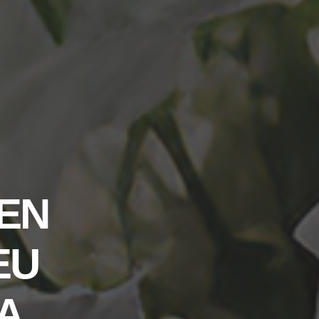
EN
EU
A