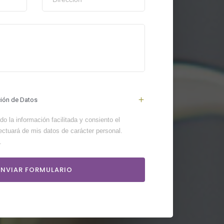
ción de Datos
o la información facilitada y consiento el
ectuará de mis datos de carácter personal.
.