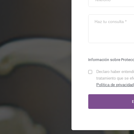
Información sobre Protec
Declaro haber entendid
tratamiento que se ef
Política de privacidad