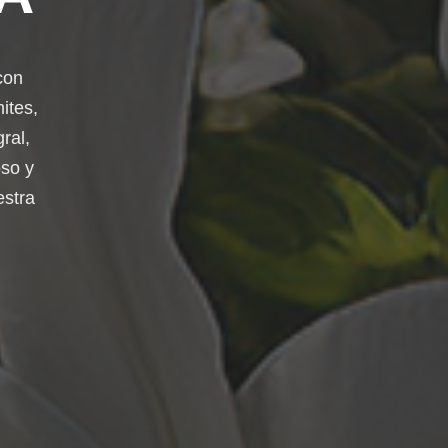
con
ites,
ral,
so y
estra