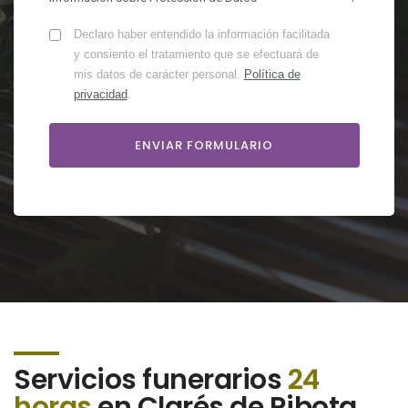
Declaro haber entendido la información facilitada
y consiento el tratamiento que se efectuará de
mis datos de carácter personal.
Política de
privacidad
.
Servicios funerarios
24
horas
en Clarés de Ribota