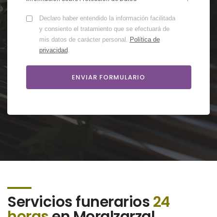
Declaro haber entendido la información facilitada
y consiento el tratamiento que se efectuará de
mis datos de carácter personal.
Política de
privacidad
.
Servicios funerarios
24
horas
en Moralzarzal