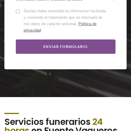
Declaro haber entendido la información facilitada
y consiento el tratamiento que se efectuará de
mis datos de carácter personal.
Política de
privacidad
.
Servicios funerarios
24
horas
en Fuente Vaqueros